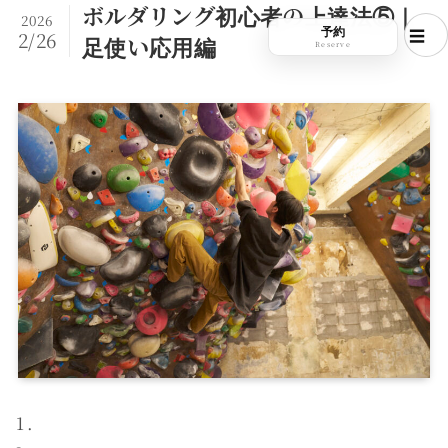
ボルダリング初心者の上達法⑤｜
2026
予約
2/26
足使い応用編
Reserve
最初に知るべき基本とコツ