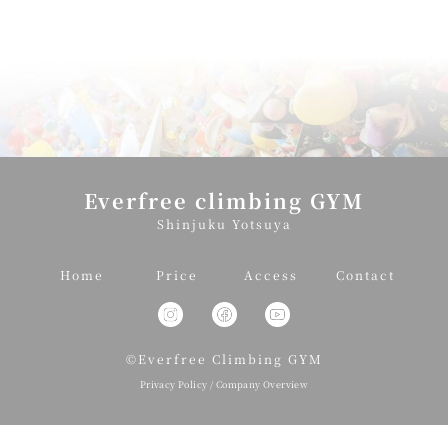
Everfree climbing GYM
Shinjuku Yotsuya
Home
Price
Access
Contact
©Everfree Climbing GYM
Privacy Policy
/
Company Overview